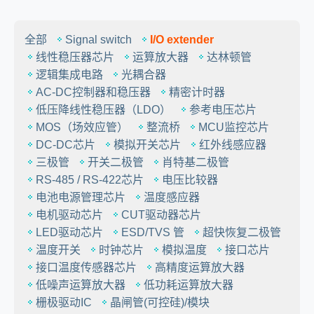
全部
Signal switch
I/O extender
线性稳压器芯片
运算放大器
达林顿管
逻辑集成电路
光耦合器
AC-DC控制器和稳压器
精密计时器
低压降线性稳压器（LDO）
参考电压芯片
MOS（场效应管）
整流桥
MCU监控芯片
DC-DC芯片
模拟开关芯片
红外线感应器
三极管
开关二极管
肖特基二极管
RS-485 / RS-422芯片
电压比较器
电池电源管理芯片
温度感应器
电机驱动芯片
CUT驱动器芯片
LED驱动芯片
ESD/TVS 管
超快恢复二极管
温度开关
时钟芯片
模拟温度
接口芯片
接口温度传感器芯片
高精度运算放大器
低噪声运算放大器
低功耗运算放大器
栅极驱动IC
晶闸管(可控硅)/模块