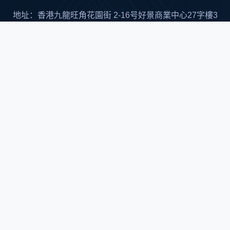
地址：香港九龍旺角花園街 2-16号好景商業中心27字樓3
室
邮箱：SALES-HK@TOPONEIC.COM
中国大陆总代理
深圳市顺兴世纪科技有限公司
联络人：刘先生 13267221345
邮箱：Arthur@socingic.com
Singapore OFFICE: