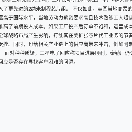
因。据第三名知情人士称，三星最初计划在美工厂生产4纳米制
入了更先进的2纳米制程芯片组。 不仅如此，美国当地高昂
远高于国际水平，当地劳动力薪资要求高且技术熟练工人短
推高了前期投入成本。如果工厂投产后订单不饱和，运营成本
全球战略布局产生影响，打乱其在美扩张芯片代工业务的节
受挫。同时，也给相关产业链上的供应商带来冲击，例如阿
。 面对种种质疑，三星电子回应称项目进展顺利，泰勒厂仍计
回应是否存在寻找客户困难的问题。