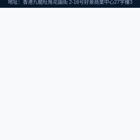
地址：香港九龍旺角花園街 2-16号好景商業中心27字樓3
室
邮箱：SALES-HK@TOPONEIC.COM
中国大陆总代理
深圳市顺兴世纪科技有限公司
联络人：刘先生 13267221345
邮箱：Arthur@socingic.com
Singapore OFFICE: