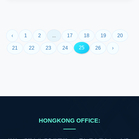
‹
1
2
...
17
18
19
20
25
21
22
23
24
26
›
HONGKONG OFFICE: