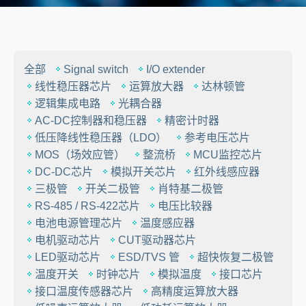
全部
Signal switch
I/O extender
线性稳压器芯片
运算放大器
达林顿管
逻辑集成电路
光耦合器
AC-DC控制器和稳压器
精密计时器
低压降线性稳压器（LDO）
参考电压芯片
MOS（场效应管）
整流桥
MCU监控芯片
DC-DC芯片
模拟开关芯片
红外线感应器
三极管
开关二极管
肖特基二极管
RS-485 / RS-422芯片
电压比较器
电池电源管理芯片
温度感应器
电机驱动芯片
CUT驱动器芯片
LED驱动芯片
ESD/TVS 管
超快恢复二极管
温度开关
时钟芯片
模拟温度
接口芯片
接口温度传感器芯片
高精度运算放大器